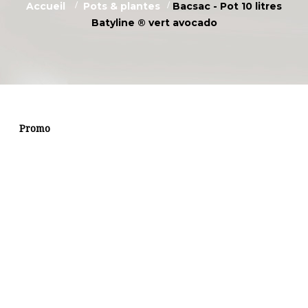
Accueil
>
Pots & plantes
>
Bacsac - Pot 10 litres
Batyline ® vert avocado
Promo